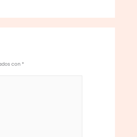
cados con
*